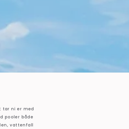
t tar ni er med
ed pooler både
en, vattenfall