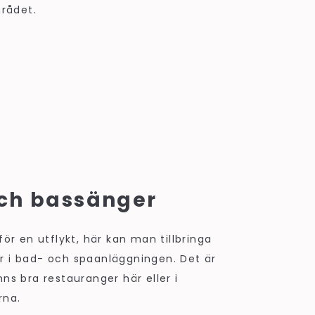
mrådet.
ch bassänger
 för en utflykt, här kan man tillbringa
r i bad- och spaanläggningen. Det är
nns bra restauranger här eller i
rna.