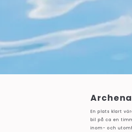
Archen
En plats klart vä
bil på ca en tim
inom- och utomhu