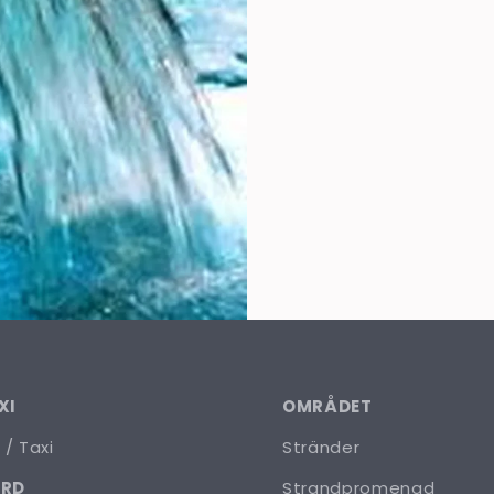
XI
OMRÅDET
 / Taxi
Stränder
ÅRD
Strandpromenad