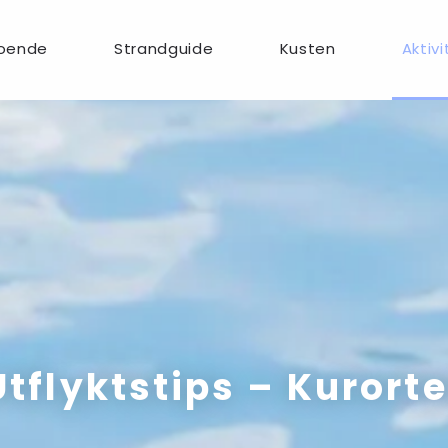
oende
Strandguide
Kusten
Aktivi
Utflyktstips – Kurorte