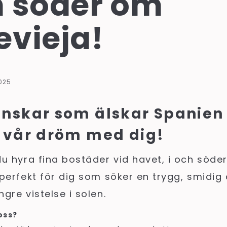
h söder om
evieja!
025
enskar som älskar Spanien 
a vår dröm med dig!
u hyra fina bostäder vid havet, i och söde
perfekt för dig som söker en trygg, smidig
ngre vistelse i solen.
oss?