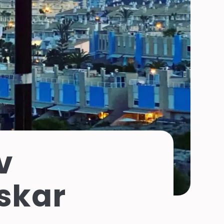
v
nskar