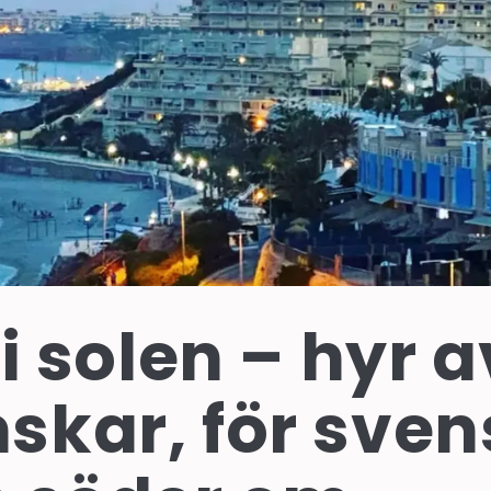
 i solen – hyr a
skar, för sve