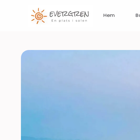
Hem
B