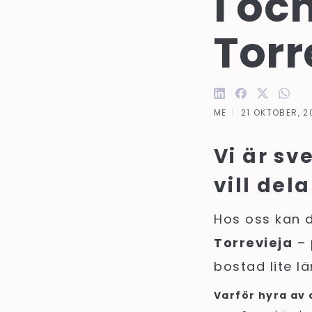
i oc
Torr
ME
21 OKTOBER, 2
Vi är sv
vill del
Hos oss kan d
Torrevieja
– 
bostad lite lä
Varför hyra av 