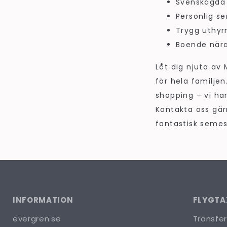
Svenskägda 
Personlig se
Trygg uthyr
Boende nära
Låt dig njuta av
för hela familjen
shopping – vi ha
Kontakta oss gärn
fantastisk seme
INFORMATION
FLYGTA
evergren.se
Transfer