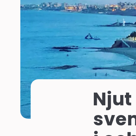
Njut
sven