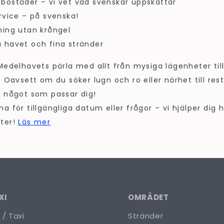
bostäder – vi vet vad svenskar uppskattar
rvice – på svenska!
ning utan krångel
 havet och fina stränder
 Medelhavets pärla med allt från mysiga lägenheter til
. Oavsett om du söker lugn och ro eller närhet till re
r något som passar dig!
a för tillgängliga datum eller frågor – vi hjälper dig h
ster!
Läs mer
XI
OMRÅDET
 / Taxi
Stränder