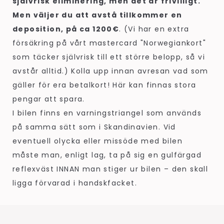
självrisk eliminering, men det är frivilligt.
Men väljer du att avstå tillkommer en
deposition, på ca 1200€
. (Vi har en extra
försäkring på vårt mastercard "Norwegiankort"
som täcker självrisk till ett större belopp, så vi
avstår alltid.) Kolla upp innan avresan vad som
gäller för era betalkort! Här kan finnas stora
pengar att spara.
I bilen finns en varningstriangel som används
på samma sätt som i Skandinavien. Vid
eventuell olycka eller missöde med bilen
måste man, enligt lag, ta på sig en gulfärgad
reflexväst INNAN man stiger ur bilen – den skall
ligga förvarad i handskfacket.